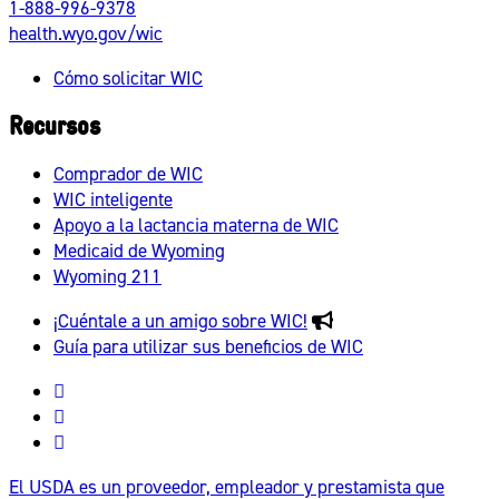
1-888-996-9378
health.wyo.gov/wic
Cómo solicitar WIC
Recursos
Comprador de WIC
WIC inteligente
Apoyo a la lactancia materna de WIC
Medicaid de Wyoming
Wyoming 211
¡Cuéntale a un amigo sobre WIC!
Guía para utilizar sus beneficios de WIC
Wyoming
WIC
Wyoming
Facebook
WIC
Wyoming
Instagram
WIC
El USDA es un proveedor, empleador y prestamista que