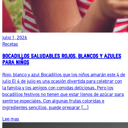
julio 1, 2026
Recetas
BOCADILLOS SALUDABLES ROJOS, BLANCOS Y AZULES
PARA NIÑOS
Rojo, blanco y azul Bocadillos que los niños amarán este 4 de
julio El 4 de julio es una ocasión divertida para celebrar con
la familia y los amigos con comidas deliciosas. Pero los
bocadillos festivos no tienen que estar llenos de azúcar para
sentirse especiales. Con algunas frutas coloridas e
ingredientes sencillos, puede preparar […]
Lee mas