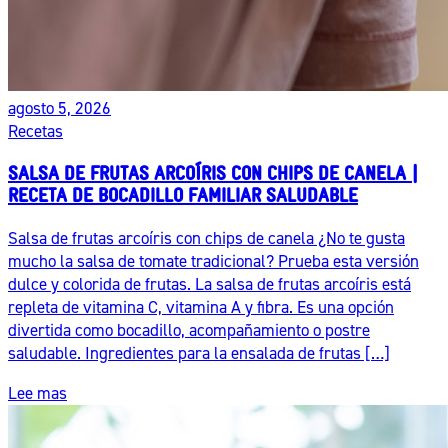
agosto 5, 2026
Recetas
SALSA DE FRUTAS ARCOÍRIS CON CHIPS DE CANELA |
RECETA DE BOCADILLO FAMILIAR SALUDABLE
Salsa de frutas arcoíris con chips de canela ¿No te gusta
mucho la salsa de tomate tradicional? Prueba esta versión
dulce y colorida de frutas. La salsa de frutas arcoíris está
repleta de vitamina C, vitamina A y fibra. Es una opción
divertida como bocadillo, acompañamiento o postre
saludable. Ingredientes para la ensalada de frutas […]
Lee mas