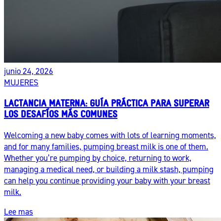
junio 24, 2026
MUJERES
LACTANCIA MATERNA: GUÍA PRÁCTICA PARA SUPERAR
LOS DESAFÍOS MÁS COMUNES
Welcoming a new baby comes with lots of learning moments,
and for many families, pumping breast milk is one of them.
Whether you’re pumping by choice, returning to work,
managing a medical need, or building a milk stash, pumping
can help you continue providing your baby with your breast
milk.
Lee mas