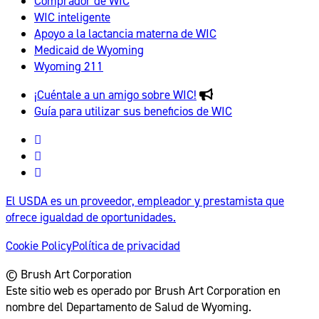
Comprador de WIC
WIC inteligente
Apoyo a la lactancia materna de WIC
Medicaid de Wyoming
Wyoming 211
¡Cuéntale a un amigo sobre WIC!
Guía para utilizar sus beneficios de WIC
Wyoming
WIC
Wyoming
Facebook
WIC
Wyoming
Instagram
WIC
El USDA es un proveedor, empleador y prestamista que
ofrece igualdad de oportunidades.
Cookie Policy
Política de privacidad
© Brush Art Corporation
Este sitio web es operado por Brush Art Corporation en
nombre del Departamento de Salud de Wyoming.